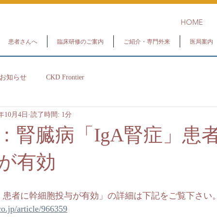
HOME
患者さんへ
臨床研修のご案内
ご紹介・専門外来
医局案内
お知らせ
CKD Frontier
4年10月4日
読了時間: 1分
：腎臓病「IgA腎症」患
が有効
症」患者に幹細胞投与が有効」の詳細は下記をご覧下さい
o.jp/article/966359