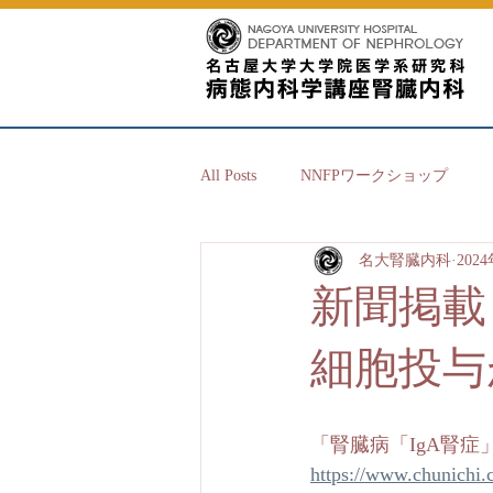
All Posts
NNFPワークショップ
名大腎臓内科
202
新聞掲載
細胞投与
「腎臓病「IgA腎
https://www.chunichi.c