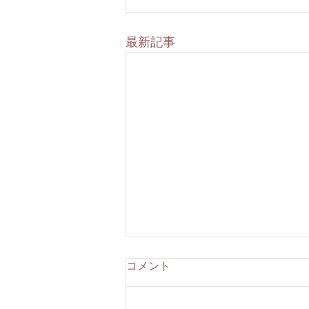
最新記事
JST事業成果2026に掲載され
コメント
ました
講師：古橋 和拡先生の研究成果