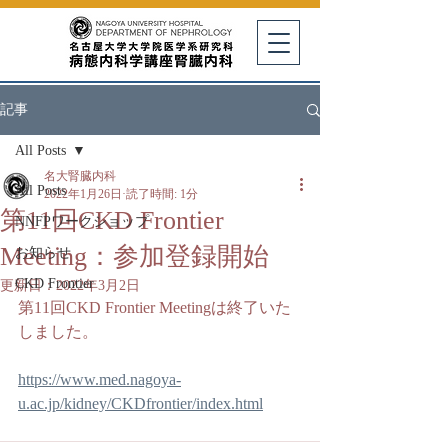
記事
All Posts
名大腎臓内科
All Posts
2022年1月26日
読了時間: 1分
第11回CKD Frontier
NNFPワークショップ
Meeting：参加登録開始
お知らせ
CKD Frontier
更新日：
2022年3月2日
第11回CKD Frontier Meetingは終了いた
しました。
https://www.med.nagoya-
u.ac.jp/kidney/CKDfrontier/index.html