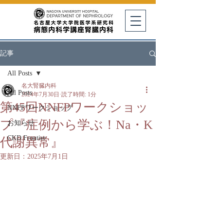
記事
All Posts
名大腎臓内科
All Posts
2024年7月30日
読了時間: 1分
第45回NNFPワークショッ
NNFPワークショップ
プ『症例から学ぶ！Na・K
お知らせ
CKD Frontier
代謝異常』
更新日：
2025年7月1日