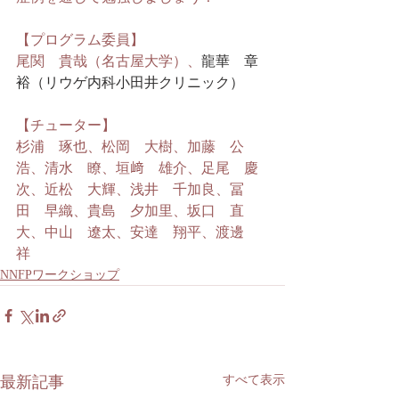
【プログラム委員】
尾関　貴哉（名古屋大学）、
龍華　章
裕（リウゲ内科小田井クリニック）
【チューター】
杉浦　琢也、松岡　大樹、加藤　公
浩、清水　瞭、垣﨑　雄介、足尾　慶
次、近松　大輝、浅井　千加良、冨
田　早織、貴島　夕加里、坂口　直
大、中山　遼太、安達　翔平、渡邊　
祥
NNFPワークショップ
最新記事
すべて表示