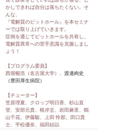
長く診療をしていれば誰もが通る、し
かしできれば自分は落ちたくない。そ
んな、 
『電解質のピットホール』を本セミナ
ーでは取り上げていきます。 
症例を通じてピットホールを共有し、
電解質異常への苦手意識を克服しまし
ょう！
【プログラム委員】
西堀暢浩（名古屋大学）、
渡邊絢史
（豊田厚生病院）
【チューター】
笠原理夏、クロップ明日香、杉山直
登、安部元貴、根岸圭、岩田麻里、鶴
山千花、伊藤駿、上田 怜那、田口貴
士、平松優奈、福田結以