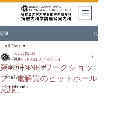
記事
All Posts
名大腎臓内科
All Posts
2025年7月30日
読了時間: 1分
第47回NNFPワークショッ
NNFPワークショップ
プ『電解質のピットホール
お知らせ
CKD Frontier
克服』