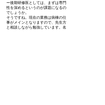
ー後期研修医としては、まずは専門
性を深めるというのが課題になるの
でしょうか。
そうですね。現在の業務は病棟の仕
事がメインとなりますので、先生方
と相談しながら勉強しています。名
大の先生方は、どのような些細なこ
とでも相談にのってくださるので、
仕事がとてもやりやすいです。それ
と
多くの先生方の治療方針をうかが
える
のも、とても勉強になります。
このような環境で勉強できるのは幸
運なことだと感じています。
ーご自身のレベルアップのためには
環境も大事なのでしょうね。
はい。大事だと思います。私は運が
良かったです（笑） 実は、飛び込
みのような形で名大に来ました。そ
れでも快く迎えてくださって感謝し
ています。