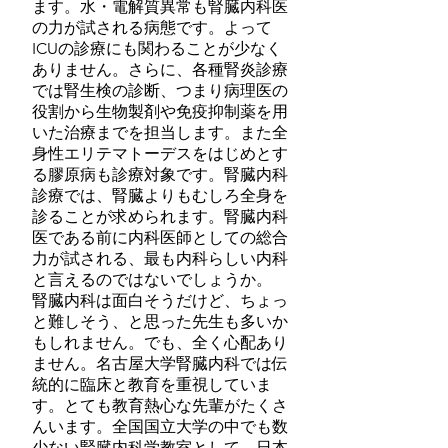
ます。水・電解質異常も腎臓内科医
の力が試される病態です。よって
ICUの診療にも関わることが少なく
ありません。さらに、各種腎炎診療
では腎生検の診断、つまり病理医の
役割から生物製剤や免疫抑制薬を用
いた治療までを担当します。また全
身性エリテマトーデスをはじめとす
る膠原病も診療対象です。腎臓内科
診療では、腎臓よりもむしろ全身を
診ることが求められます。腎臓内科
医である前に内科医師としての総合
力が試される、最も内科らしい内科
と言えるのではないでしょうか。
腎臓内科は面白そうだけど、ちょっ
と難しそう、と思った先生も多いか
もしれません。でも、全く心配あり
ません。名古屋大学腎臓内科では伝
統的に臨床と教育を重視していま
す。とても教育熱心な先輩がたくさ
んいます。全国国立大学の中でも数
少ない腎臓内科学教室として、日本