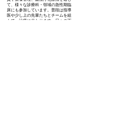
て、様々な診療科・領域の急性期臨
床にも参加しています。普段は指導
医や少し上の先輩たちとチームを組
んで、治療に当たります。日々の丁
寧な情報収拾と診察は的確な病状把
握とRisk managementを行う力を養
ってくれると思います。大学病院の
複雑な症例からcommonな症例に
至るまで、多くの仲間と共に症例カ
ンファレンス（週2回）や病理検討
カンファレンス（週1回）を通し
て、何度も丁寧に一つの症例を見直
すことができます。患者さんやご家
族の「良くなってよかった！」とい
う言葉を笑顔と共に聞くために、一
緒に学んでいきましょう。
また、出産や育児、介護といった自
分の人生における大事な時期には、
仕事のバランスを考えなければいけ
ない事があります。これまで、私た
ち腎臓内科は個々にあった様々な働