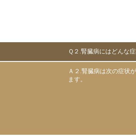
Ｑ２.腎臓病にはどんな
Ａ２.腎臓病は次の症状
ます。