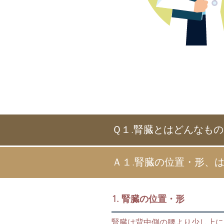
Ｑ１.腎臓とはどんなも
Ａ１.腎臓の位置・形、
1. 腎臓の位置・形
腎臓は背中側の腰より少し上に