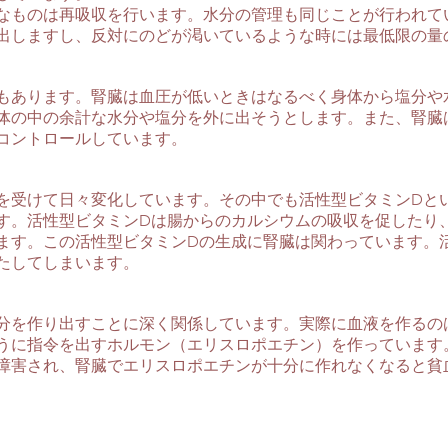
なものは再吸収を行います。水分の管理も同じことが行われて
出しますし、反対にのどが渇いているような時には最低限の量
もあります。腎臓は血圧が低いときはなるべく身体から塩分や
体の中の余計な水分や塩分を外に出そうとします。また、腎臓
コントロールしています。
を受けて日々変化しています。その中でも活性型ビタミンDと
す。活性型ビタミンDは腸からのカルシウムの吸収を促したり
ます。この活性型ビタミンDの生成に腎臓は関わっています。
たしてしまいます。
分を作り出すことに深く関係しています。実際に血液を作るの
うに指令を出すホルモン（エリスロポエチン）を作っています
障害され、腎臓でエリスロポエチンが十分に作れなくなると貧