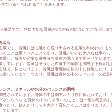
メに似ていると言われることがあります。
る臓器です。特に大切な腎臓の5つの役割についてご説明しま
再吸収
血液です。腎臓には心臓から送り出される血液の約4分の１も
いることは驚くべきことであり、腎臓がいかに大きな仕事をし
循環し、酸素や必要な栄養分を身体の隅々まで巡らせています
環しています。腎臓はそうした血液中の物質を調整する役割を
を経て、尿となります。腎臓は老廃物を尿の中に排泄したり、
に戻しています。つまり、腎臓は身体の中のフィルターの役割
ランス、ミネラルや水分のバランスの調整
調整されています。身体の中は弱アルカリ性に保たれており、
グネシウムな ど身体の中のミネラルのこと）は一定の範囲内
食べたり、飲んだりしても大きく変化することはありません。
しています。