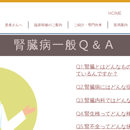
HOME
患者さんへ
臨床研修のご案内
ご紹介・専門外来
医局案内
腎臓病一般Ｑ＆Ａ
Q1.腎臓とはどんな
ているんですか？
Q2.腎臓病にはどんな
Q3.腎臓内科ではどん
Q4.腎生検ってどんな
Q5.腎不全ってどんな