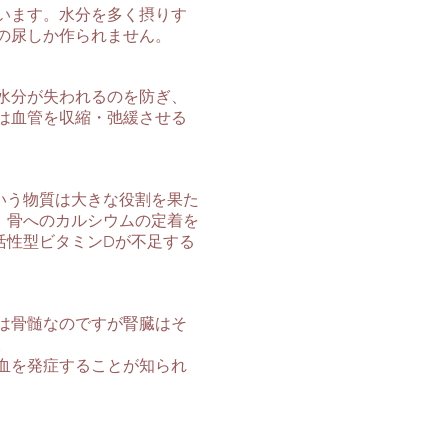
います。水分を多く摂りす
の尿しか作られません。
水分が失われるのを防ぎ、
は血管を収縮・弛緩させる
いう物質は大きな役割を果た
、骨へのカルシウムの定着を
活性型ビタミンDが不足する
は骨髄なのですが腎臓はそ
。
血を発症することが知られ