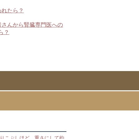
われたら？
医者さんから腎臓専門医への
ら？
握りこぶしほど、重さにして約