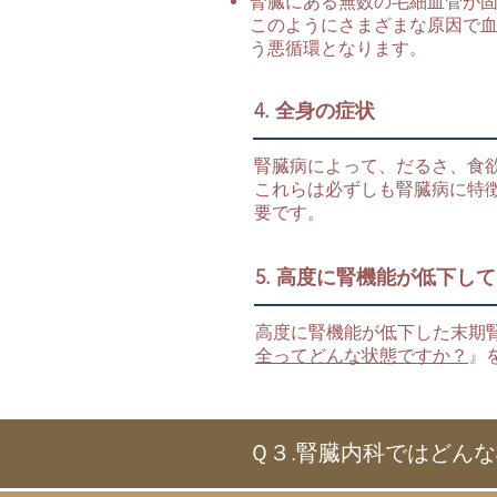
腎臓にある無数の毛細血管が
このようにさまざまな原因で
う悪循環となります。
4. 全身の症状
腎臓病によって、だるさ、食
これらは必ずしも腎臓病に特
要です。
5. 高度に腎機能が低下し
高度に腎機能が低下した末期
全ってどんな状態ですか？
』
Ｑ３.腎臓内科ではどん