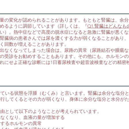
量の変化が認められることがあります。もともと腎臓は、余分
めるように調節しています（詳しくは、『
Q1.腎臓はどんな
い）。熱中症などで高度の脱水症になると急激に腎臓が悪くな
腎臓病の患者さんでは尿を濃くする力が弱くなることがあり、
く回数が増えることがあります。
出なくなってしまった場合は、尿路の異常（尿路結石や腫瘍な
の受診をお勧めすることもあります。その他にも、ホルモンの
れにせよ正確な診断には1日蓄尿検査や超音波検査などの精密
っている状態を浮腫（むくみ）と言います。腎臓は余分な塩分
進行してくるとその力が弱くなり、身体に余分な塩分と水分が
理由として以下のようなことが考えられています。
きなくなり、血液の量が増加する
節するホルモンの異常