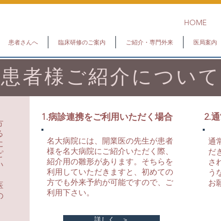
HOME
患者さんへ
臨床研修のご案内
ご紹介・専門外来
医局案内
患者様ご紹介について
1.病診連携を
ご利用いただく場合
2.
方
る
名大病院には、開業医の先生が患者
通
に
様を名大病院にご紹介いただく際、
だ
ピ
紹介用の雛形があります。そちらを
さ
い
利用していただきますと、初めての
う
、
方でも外来予約が可能ですので、ご
お
医
利用下さい。
の
詳しく ＞