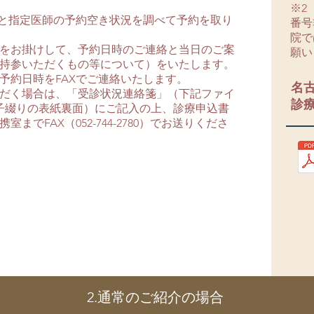
※2
ると指定医師の予約空き状況を調べて予約を取り
番号
院で
をお掛けして、予約日時のご連絡と当日のご案
願い
持参いただくもの等について）をいたします。
予約日時をFAXでご連絡いたします。
名
だく場合は、「受診状況連絡箋」（下記ファイ
診
子綴りの表紙裏面）にご記入の上、診療申込書
でFAX（052-744-2780）でお送りくださ
2.通常のご紹介の場合