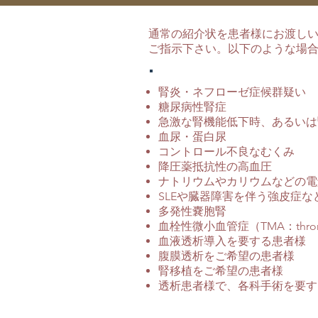
通常の紹介状を患者様にお渡し
ご指示下さい。以下のような場
腎炎・ネフローゼ症候群疑い
糖尿病性腎症
急激な腎機能低下時、あるいは
血尿・蛋白尿
コントロール不良なむくみ
降圧薬抵抗性の高血圧
ナトリウムやカリウムなどの電
SLEや臓器障害を伴う強皮症
多発性嚢胞腎
血栓性微小血管症（TMA：thrombot
血液透析導入を要する患者様
腹膜透析をご希望の患者様
腎移植をご希望の患者様
透析患者様で、各科手術を要す