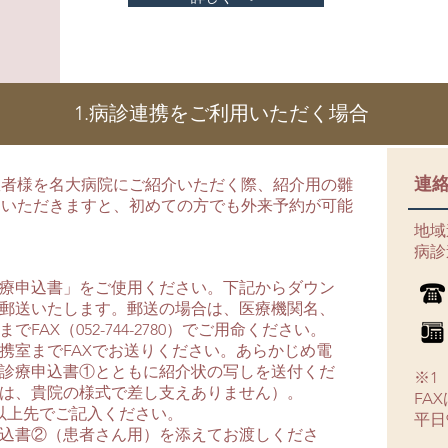
1.病診連携をご利用いただく場合
連
患者様を名大病院にご紹介いただく際、紹介用の雛
ていただきますと、初めての方でも外来予約が可能
地域
病診
療申込書」をご使用ください。下記からダウン
郵送いたします。郵送の場合は、医療機関名、
AX（052-744-2780）でご用命ください。
携室までFAXでお送りください。あらかじめ電
診療申込書①とともに紹介状の写しを送付くだ
※1
は、貴院の様式で差し支えありません）。
FA
以上先でご記入ください。
平日
込書②（患者さん用）を添えてお渡しくださ