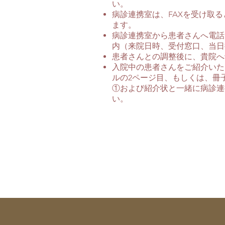
い。
病診連携室は、FAXを受け取
ます。
病診連携室から患者さんへ電話
内（来院日時、受付窓口、当日
患者さんとの調整後に、貴院へ
入院中の患者さんをご紹介いた
ルの2ページ目、もしくは、冊
①および紹介状と一緒に病診連携室ま
い。