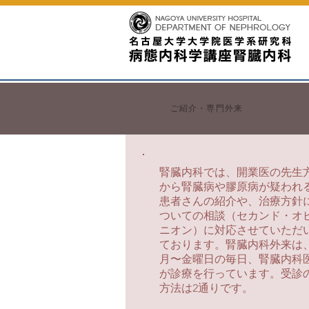
ご紹介・専門外来
腎臓内科では、開業医の先生
から腎臓病や膠原病が疑われ
患者さんの紹介や、治療方針
ついての相談（セカンド・オ
ニオン）に対応させていただ
ております。腎臓内科外来は
月〜金曜日の毎日、腎臓内科
が診療を行っています。
受診
方法は2通りです。