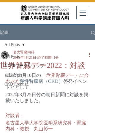
記事
All Posts
名大腎臓内科
All Posts
2022年4月21日
読了時間: 1分
世界腎臓デー2022：対談
NNFPワークショップ
お知らせ
2022年3月10日の「
世界腎臓デー」に合
わせた
慢性腎臓病（CKD）
啓発イベン
CKD Frontier
トととして、
2022年3月25日付の朝日新聞に対談を掲
載いたしました。
対談者：
名古屋大学大学院医学系研究科・腎臓
内科・教授　丸山彰一