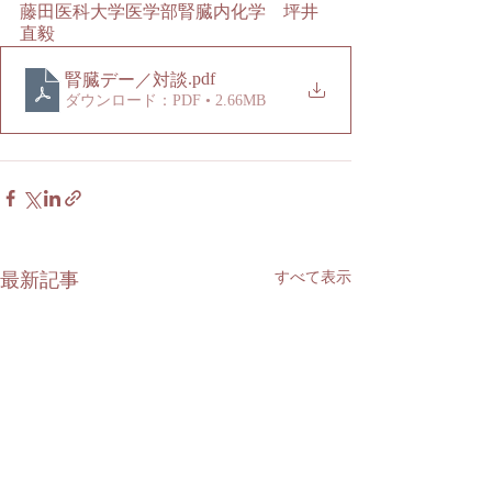
藤田医科大学医学部腎臓内化学　坪井
直毅
.pdf
腎臓デー／対談
ダウンロード：PDF • 2.66MB
最新記事
すべて表示