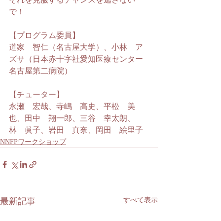
それを克服するチャンスを逃さない
で！
【プログラム委員】
道家　智仁（名古屋大学）、小林　ア
ズサ（日本赤十字社愛知医療センター 
名古屋第二病院）
【チューター】
永瀬　宏哉、寺嶋　高史、平松　美
也、田中　翔一郎、三谷　幸太朗、
林　眞子、岩田　真奈、岡田　絵里子
NNFPワークショップ
最新記事
すべて表示