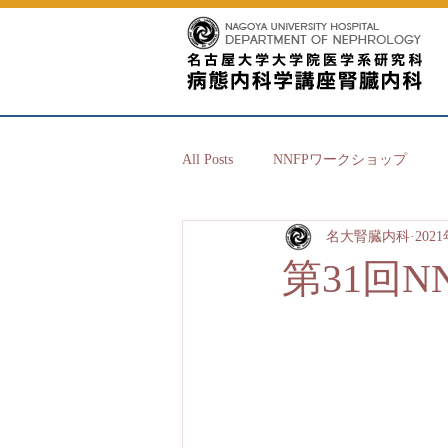
All Posts
NNFPワークショップ
名大腎臓内科
202
第31回