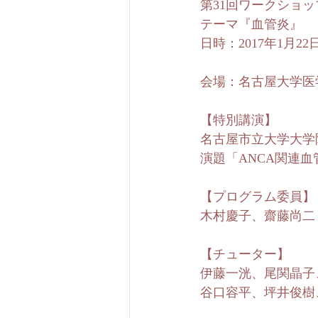
第31回ワークショッ
テーマ『血管炎』
日時：2017年1月2
会場：名古屋大学医
【特別講演】
名古屋市立大学大学
演題「ANCA関連血管炎　
【プログラム委員】
木村慶子、齋藤尚二
【チューター】
伊藤一洸、尾関晶子
谷口容平、坪井俊樹