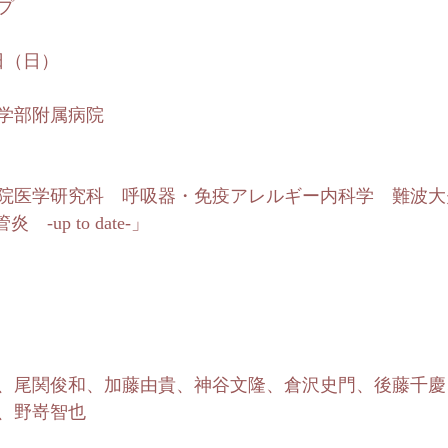
プ
2日（日）
学部附属病院
院医学研究科　呼吸器・免疫アレルギー内科学　難波大
-up to date-」
、尾関俊和、加藤由貴、神谷文隆、倉沢史門、後藤千慶
、野嵜智也