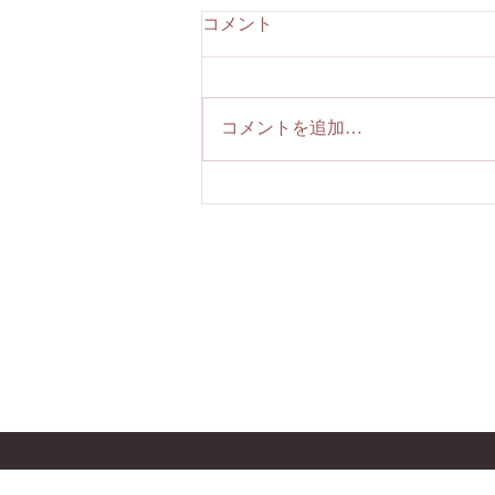
コメント
コメントを追加…
第48回ワークショップテーマ
『急性血液浄化 ～腎機能代替
療法とアフェレーシス～』
名古屋大学大学院医学系研
〒466-8550 愛知県名古屋市